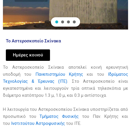
Το Αστεροσκοπείο Σκίνακα
Ημέρες κοινού
Το Αστεροσκοπείο Σκίνακα αποτελεί κοινή ερευνητική
υποδομή του
Πανεπιστημίου Κρήτης
και του
Ιδρύματος
Τεχνολογίας & Έρευνας (ΙΤΕ)
. Στο Αστεροσκοπείο είναι
εγκατεστημένα και λειτουργούν τρία οπτικά τηλεσκόπια με
διάμετρο κατόπτρου 1.3 μ, 1.0 μ, και 0.3 μ αντίστοιχα.
Η λειτουργία του Αστεροσκοπείου Σκίνακα υποστηρίζεται από
προσωπικό του
Τμήματος Φυσικής
του Παν. Κρήτης και
του
Ινστιτούτου Αστροφυσικής
του ΙΤΕ.