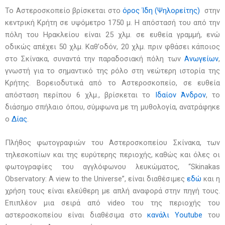
Το Αστεροσκοπείο βρίσκεται στο
όρος Ίδη (Ψηλορείτης)
στην
κεντρική Κρήτη σε υψόμετρο 1750 μ. Η
απόστασή του από την
πόλη του Ηρακλείου είναι 25 χλμ. σε ευθεία γραμμή, ενώ
οδικώς απέχει 50 χλμ.
Καθ’οδόν, 20 χλμ. πριν φθάσει κάποιος
στο Σκίνακα, συναντά την παραδοσιακή πόλη των
Ανωγείων
,
γνωστή
για το σημαντικό της ρόλο στη νεώτερη ιστορία της
Κρήτης. Βορειοδυτικά από το Αστεροσκοπείο, σε
ευθεία
απόσταση περίπου 6 χλμ., βρίσκεται το
Ιδαίον Άνδρον
, το
διάσημο σπήλαιο όπου, σύμφωνα με τη
μυθολογία, ανατράφηκε
ο
Δίας
.
Πλήθος φωτογραφιών του Αστεροσκοπείου Σκίνακα, των
τηλεσκοπίων και της ευρύτερης περιοχής, καθώς και όλες οι
φωτογραφίες του αγγλόφωνου λευκώματος, “Skinakas
Observatory: A view to the Universe”, είναι διαθέσιμες
εδώ
και η
χρήση τους είναι ελεύθερη με απλή αναφορά στην πηγή τους.
Επιπλέον μια σειρά από video του της περιοχής του
αστεροσκοπείου είναι διαθέσιμα στο
κανάλι Youtube
του