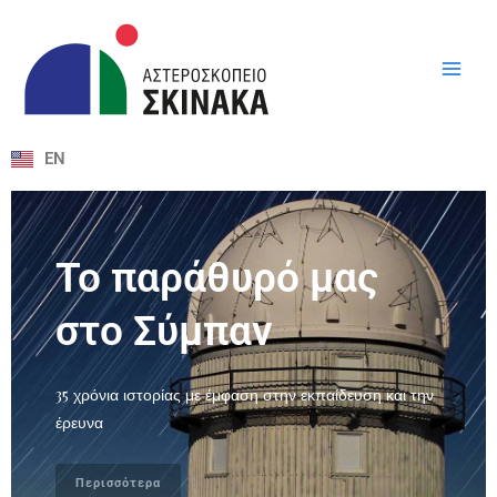
Μετάβαση
στο
περιεχόμενο
EN
Το παράθυρό μας
στο Σύμπαν
35 χρόνια ιστορίας με έμφαση στην εκπαίδευση και την
έρευνα
Περισσότερα